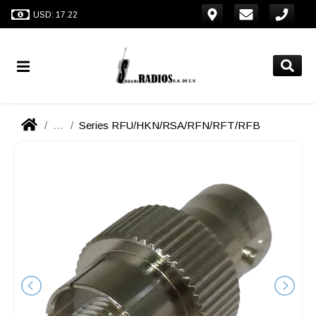
USD: 17.22
...
Series RFU/HKN/RSA/RFN/RFT/RFB