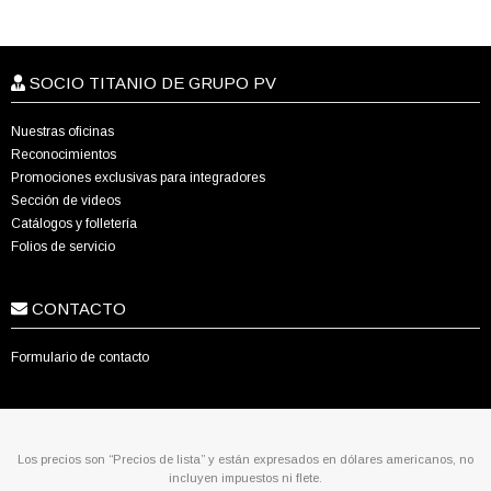
SOCIO TITANIO DE GRUPO PV
Nuestras oficinas
Reconocimientos
Promociones exclusivas para integradores
Sección de videos
Catálogos y folletería
Folios de servicio
CONTACTO
Formulario de contacto
Los precios son “Precios de lista” y están expresados en dólares americanos, no
incluyen impuestos ni flete.