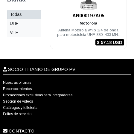
Todas
.
AN000197A05
UHF
Motorola
Antena Motorola whip 1/4 de onda
VHF
para motocicleta UHF 380–433 MHz
APX8500
$ 57.18 USD
SOCIO TITANIO DE GRUPO PV
Nuestras oficinas
Reconocimientos
Promociones exclusivas para integradores
Sección de videos
Catálogos y folletería
Folios de servicio
CONTACTO