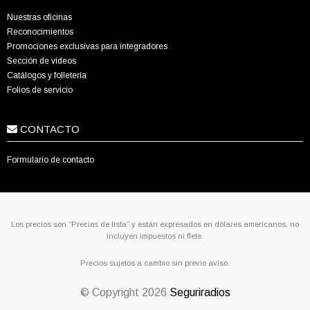
Nuestras oficinas
Reconocimientos
Promociones exclusivas para integradores
Sección de videos
Catálogos y folletería
Folios de servicio
CONTACTO
Formulario de contacto
Los precios son “Precios de lista” y están expresados en dólares americanos, no
incluyen impuestos ni flete.
Precios sujetos a cambio sin previo aviso.
© Copyright
2026
Seguriradios