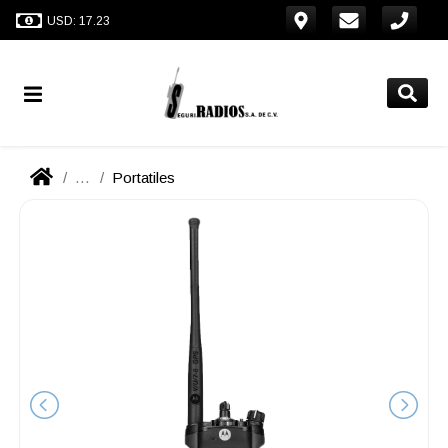
USD: 17.23
...
Portatiles