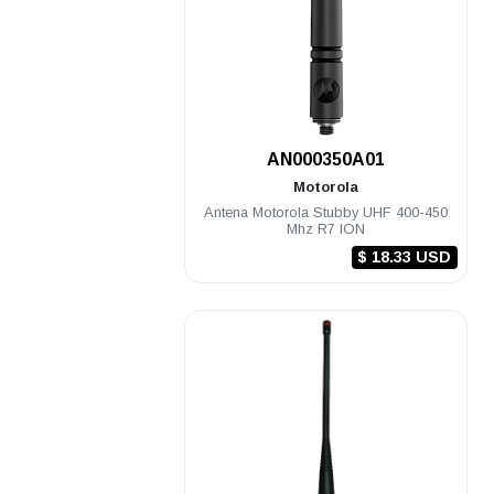
.
AN000350A01
Motorola
Antena Motorola Stubby UHF 400-450
Mhz R7 ION
$ 18.33 USD