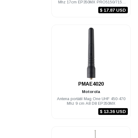
Mhz 17cm EP350MX PRO5150/7150
DEP250 DEP450
$ 17.87 USD
.
PMAE4020
Motorola
Antena portátil Mag One UHF 450-470
Mhz 9 cm A8 D8 EP350MX
$ 13.36 USD