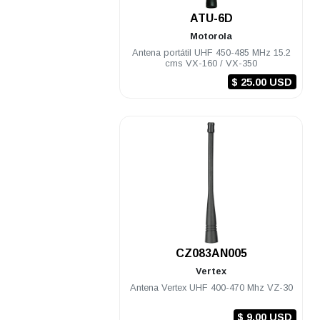
.
ATU-6D
Motorola
Antena portátil UHF 450-485 MHz 15.2
cms VX-160 / VX-350
$ 25.00 USD
.
CZ083AN005
Vertex
Antena Vertex UHF 400-470 Mhz VZ-30
$ 9.00 USD