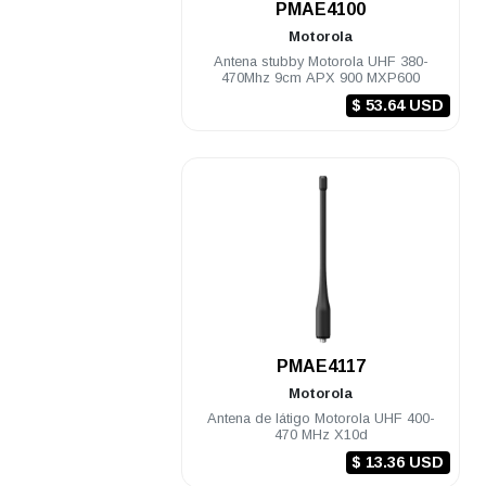
PMAE4100
Motorola
Antena stubby Motorola UHF 380-
470Mhz 9cm APX 900 MXP600
$ 53.64 USD
.
PMAE4117
Motorola
Antena de látigo Motorola UHF 400-
470 MHz X10d
$ 13.36 USD