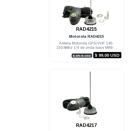
.
RAD4215
Motorola
RAD4215
Antena Motorola GPS/VHF 146-
150.8Mhz 1/4 de onda base MINI-U
cable montaje y conectores DGM8000e
$ 99.00 USD
$ 270.71 USD
.
RAD4217