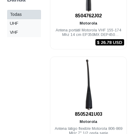
Todas
.
8504762J02
UHF
Motorola
Antena portátil Motorola VHF 155-174
VHF
Mhz 14 cm EP350MX DEP450
PRO5150/7150 Elite
$ 26.78 USD
.
8505241U03
Motorola
Antena látigo flexible Motorola 806-869
MHz 7" 1/2 onda serie