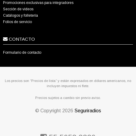
Promociones exclusivas para integradores
Sección de videos
Catálogos y folletería
Folios de servicio
CONTACTO
Formulario de contacto
Los precios son “Precios de lista” y están expresados en dólares americanos, no
incluyen impuestos ni flete.
Precios sujetos a cambio sin previo aviso.
© Copyright
2026
Seguriradios