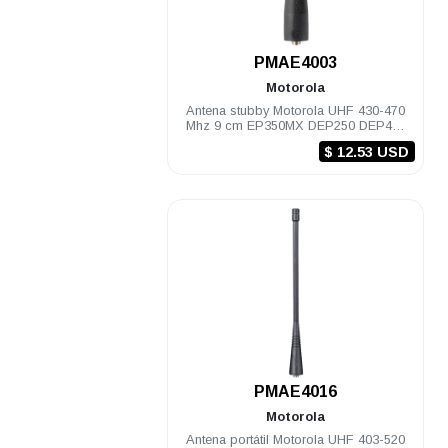
.
PMAE4003
Motorola
Antena stubby Motorola UHF 430-470
Mhz 9 cm EP350MX DEP250 DEP450
PRO5150/7150 PRO Elite
$ 12.53 USD
.
PMAE4016
Motorola
Antena portátil Motorola UHF 403-520