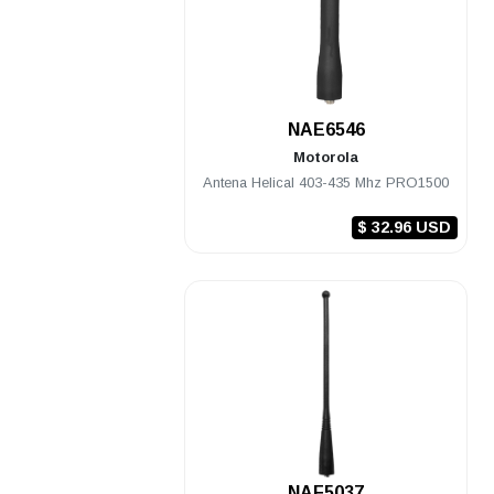
.
NAE6546
Motorola
Antena Helical 403-435 Mhz PRO1500
$ 32.96 USD
.
NAF5037