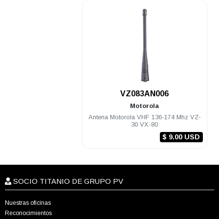
.
VZ083AN006
Motorola
Antena Motorola VHF 136-174 Mhz VZ-
30 VX-80
$ 9.00 USD
SOCIO TITANIO DE GRUPO PV
Nuestras oficinas
Reconocimientos