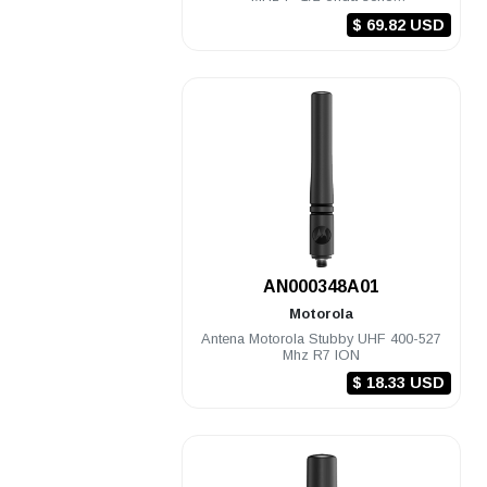
GTX/HT/LTS/MTX/PRO/XTS
$ 69.82 USD
.
AN000348A01
Motorola
Antena Motorola Stubby UHF 400-527
Mhz R7 ION
$ 18.33 USD