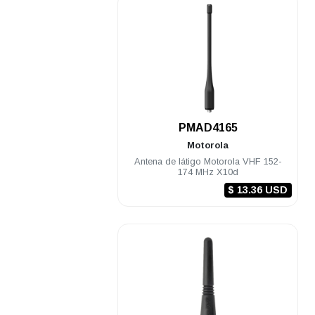
.
PMAD4165
Motorola
Antena de látigo Motorola VHF 152-
174 MHz X10d
$ 13.36 USD