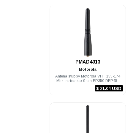
.
PMAD4013
Motorola
Antena stubby Motorola VHF 155-174
Mhz Intrínseco 9 cm EP350 DEP450
PRO5150/7150 PRO Elite
$ 21.04 USD