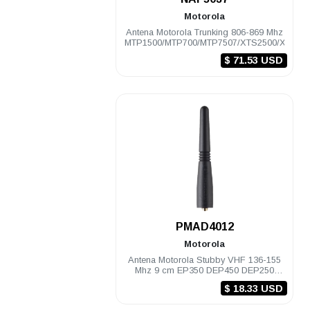
Motorola
Antena Motorola Trunking 806-869 Mhz
MTP1500/MTP700/MTP7507/XTS2500/XTS50
$ 71.53 USD
.
PMAD4012
Motorola
Antena Motorola Stubby VHF 136-155
Mhz 9 cm EP350 DEP450 DEP250
PRO5150/7150
$ 18.33 USD