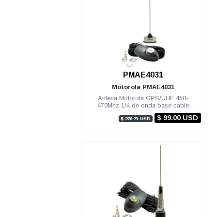
.
PMAE4031
Motorola
PMAE4031
Antena Motorola GPS/UHF 450-
470Mhz 1/4 de onda base cable
montaje y conectores MINI-U
$ 99.00 USD
$ 270.71 USD
DGM8000e