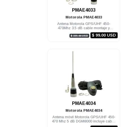
.
PMAE4033
Motorola
PMAE4033
Antena Motorola GPS/UHF 450-
470Mhz 3.5 dB cable montaje y
conectores DGM8000e DGM8500e
$ 99.00 USD
$ 339.44 USD
.
PMAE4034
Motorola
PMAE4034
Antena móvil Motorola GPS/UHF 450-
470 Mhz 5 dB DGM8000 incluye cable,
montaje y conectores