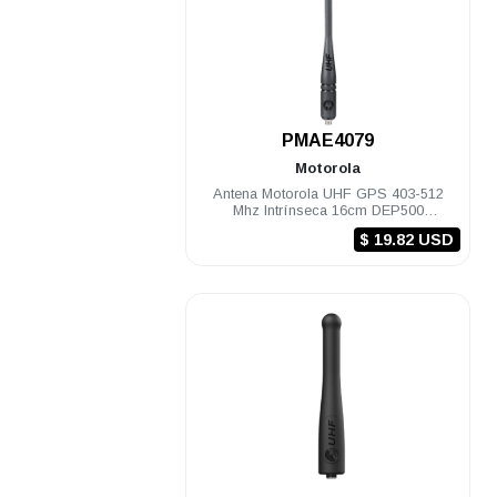
.
PMAE4079
Motorola
Antena Motorola UHF GPS 403-512
Mhz Intrínseca 16cm DEP500
DGP8000/5000 R2 R5 R7
$ 19.82 USD
.