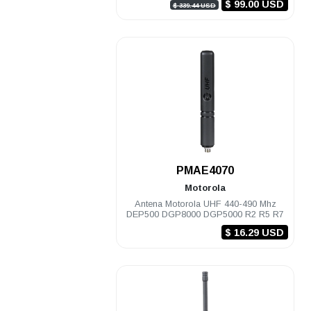
$ 99.00 USD
$ 339.44 USD
.
PMAE4070
Motorola
Antena Motorola UHF 440-490 Mhz
DEP500 DGP8000 DGP5000 R2 R5 R7
$ 16.29 USD