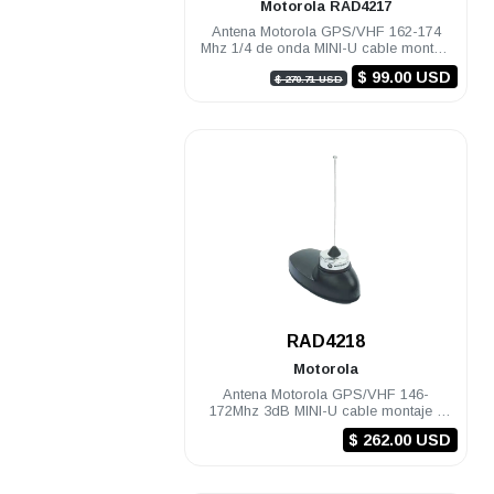
Motorola
RAD4217
Antena Motorola GPS/VHF 162-174
Mhz 1/4 de onda MINI-U cable montaje
y conectores DGM8000e DGM8000
$ 99.00 USD
$ 270.71 USD
.
RAD4218
Motorola
Antena Motorola GPS/VHF 146-
172Mhz 3dB MINI-U cable montaje y
conectores DGM8000e DGM8000
$ 262.00 USD