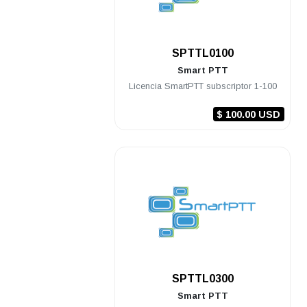
.
SPTTL0100
Smart PTT
Licencia SmartPTT subscriptor 1-100
$ 100.00 USD
.
SPTTL0300
Smart PTT