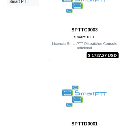
Smart PTT
.
SPTTC0003
Smart PTT
Licencia SmartPTT Dispatcher Console
adicional
$ 1727.27 USD
.
SPTTD0001