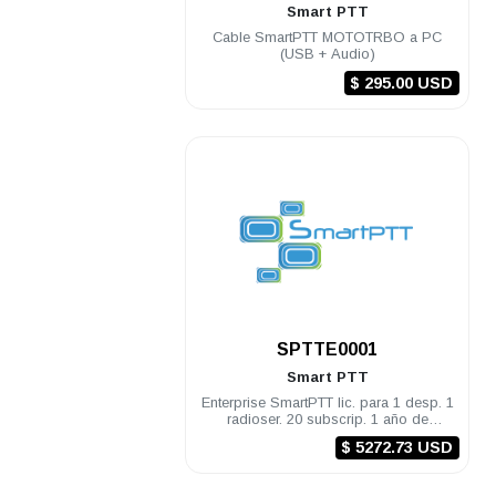
Smart PTT
Cable SmartPTT MOTOTRBO a PC
(USB + Audio)
$ 295.00 USD
.
SPTTE0001
Smart PTT
Enterprise SmartPTT lic. para 1 desp. 1
radioser. 20 subscrip. 1 año de
actualizacion y soporte
$ 5272.73 USD