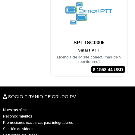
.
SPTTSC0005
Smart PTT
Licencia de IP site conect (mas de 5
repetidores)
$ 1558.44 USD
SOCIO TITANIO DE GRUPO PV
Nuestras oficinas
Reconocimientos
Promociones exclusivas para integradores
Sección de videos