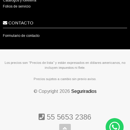
Catálogos y folletería
Folios de servicio
CONTACTO
Formulario de contacto
Los precios son “Precios de lista” y están expresados en dólares americanos, no
incluyen impuestos ni flete.
Precios sujetos a cambio sin previo aviso.
© Copyright
2026
Seguriradios
55 5653 2386