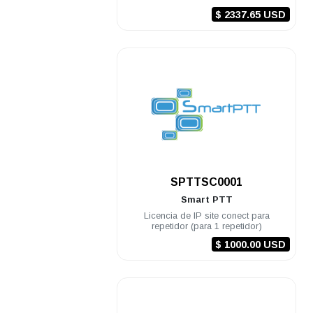
$ 2337.65 USD
.
SPTTSC0001
Smart PTT
Licencia de IP site conect para
repetidor (para 1 repetidor)
$ 1000.00 USD