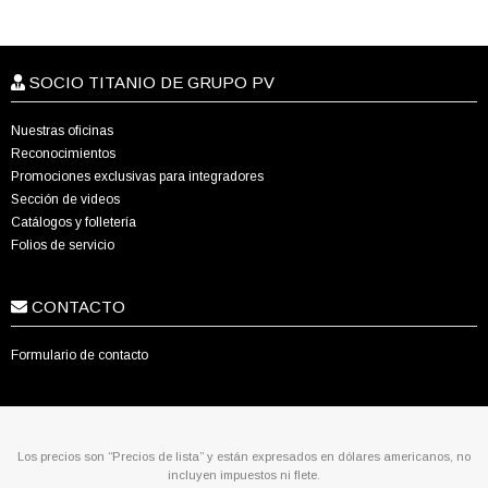
SOCIO TITANIO DE GRUPO PV
Nuestras oficinas
Reconocimientos
Promociones exclusivas para integradores
Sección de videos
Catálogos y folletería
Folios de servicio
CONTACTO
Formulario de contacto
Los precios son “Precios de lista” y están expresados en dólares americanos, no
incluyen impuestos ni flete.