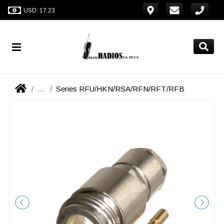
USD: 17.23
...
Series RFU/HKN/RSA/RFN/RFT/RFB