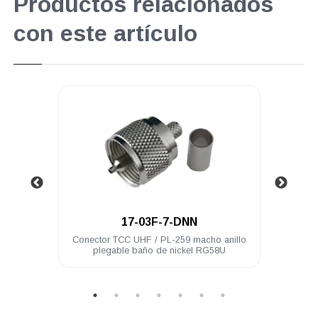
Productos relacionados
con este artículo
.
17-03F-7-DNN
 acero
Conector TCC UHF / PL-259 macho anillo
Cone
plegable baño de nickel RG58U