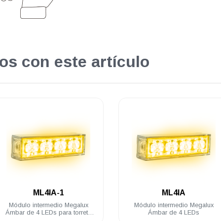
os con este artículo
.
.
ML4IA
ML4IB-1
Módulo intermedio Megalux
Módulo intermedio Megalux Azu
Ámbar de 4 LEDs
de 4 LEDs para torreta Megalux
2.0