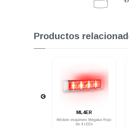
Productos relacionad
.
.
ML4ER
ML4IA-1
squinero Megalux Rojo
Módulo intermedio Megalux
de 4 LEDs
Ámbar de 4 LEDs para torreta
Megalux 2.0