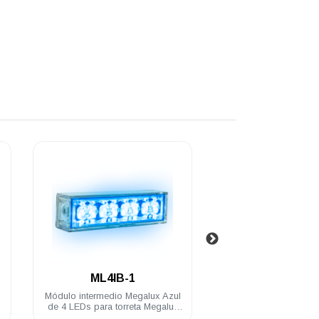
.
.
ML4IB
ML4IBA-
l
Módulo intermedio Megalux Azul
Módulo intermedio Me
de 4 LEDs
Ámbar de 8 LEDs par
Megalux 2.