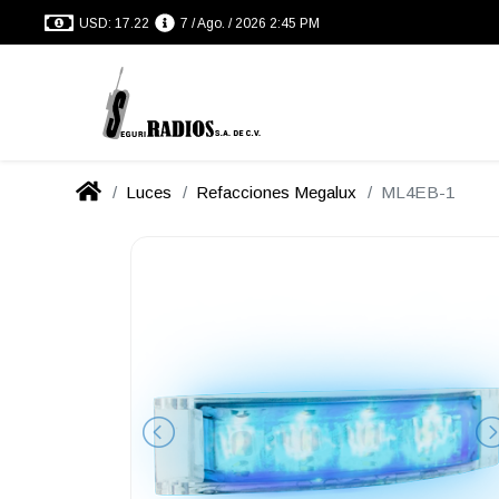
USD: 17.22
7 / Ago. / 2026 2:45 PM
Luces
Refacciones Megalux
ML4EB-1