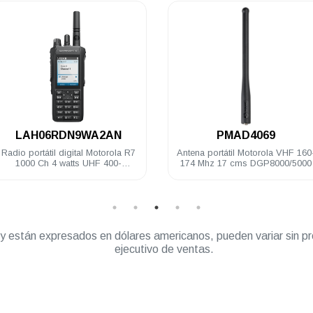
.
.
LAH06RDN9WA2AN
PMAD4069
Radio portátil digital Motorola R7
Antena portátil Motorola VHF 160-
1000 Ch 4 watts UHF 400-
174 Mhz 17 cms DGP8000/5000
527MHz IP68 FKP Compatible
” y están expresados en dólares americanos, pueden variar sin pr
ejecutivo de ventas.