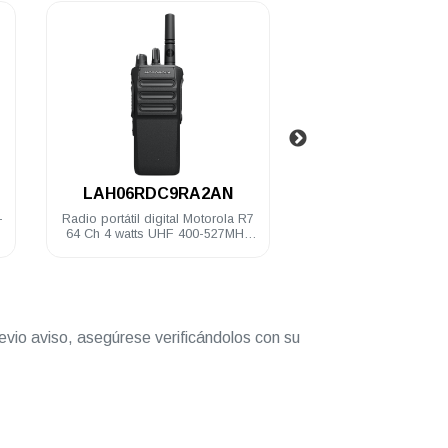
.
.
LAH06RDC9RA2AN
LAH06RDN9R
Radio portátil digital Motorola R7
Radio portátil digital 
64 Ch 4 watts UHF 400-527MHz
1000 Ch 4 watts U
IP68 NKP Habilitado
527MHz IP68 FKP Ha
evio aviso, asegúrese verificándolos con su