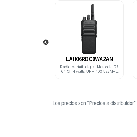
.
.
06RDN9RA2AN
LAH06RDC9WA2AN
átil digital Motorola R7
Radio portátil digital Motorola R7
h 4 watts UHF 400-
64 Ch 4 watts UHF 400-527MHz
IP68 FKP Habilitado
IP68 NKP Compatible
Los precios son “Precios a distribuidor