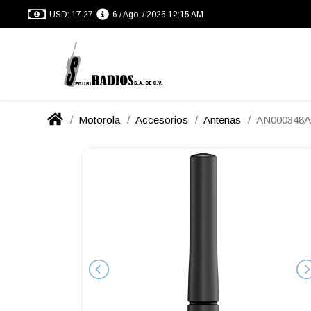
USD: 17.27
6 / Ago. / 2026 12:15 AM
Motorola
Accesorios
Antenas
AN000348A