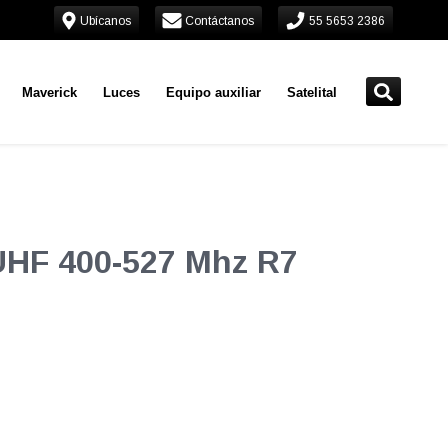
Ubícanos
Contáctanos
55 5653 2386
Maverick
Luces
Equipo auxiliar
Satelital
UHF 400-527 Mhz R7