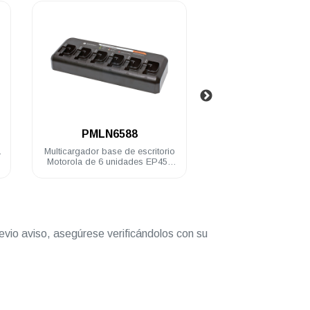
.
.
PMLN6588
NNTN449
a
Multicargador base de escritorio
Batería Motorola Li-I
Motorola de 6 unidades EP450
7.4 V IP54 gruesa
DEP450 R2
evio aviso, asegúrese verificándolos con su