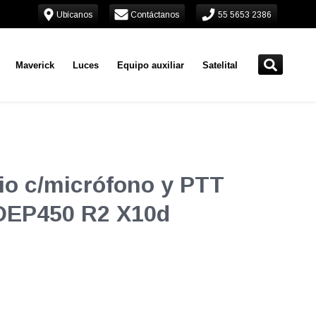
Ubícanos
Contáctanos
55 5653 2386
Maverick
Luces
Equipo auxiliar
Satelital
io c/micrófono y PTT
 DEP450 R2 X10d