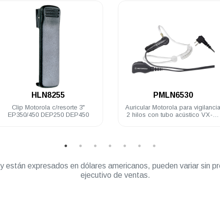
.
.
HLN8255
PMLN6530
Clip Motorola c/resorte 3"
Auricular Motorola para vigilanci
EP350/450 DEP250 DEP450
2 hilos con tubo acústico VX-80
RVA50 DTR720 A8 DEP250
DEP450 R2
” y están expresados en dólares americanos, pueden variar sin pr
ejecutivo de ventas.