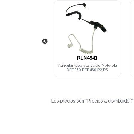
.
.
HKVN4077
RLN4941
a migración Motorola
Auricular tubo traslúcido Motorola
 analógico a digital
DEP250 DEP450 R2 R5
Los precios son “Precios a distribuidor