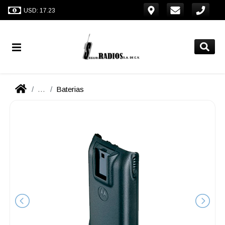
USD: 17.23
...
Baterias