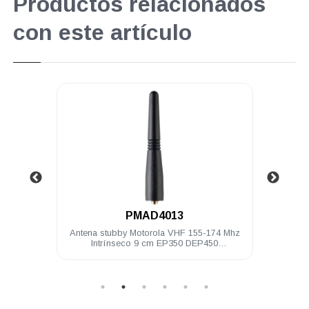
Productos relacionados
con este artículo
.
PMAD4013
 Mhz 9
Antena stubby Motorola VHF 155-174 Mhz
Bater
Intrínseco 9 cm EP350 DEP450
PRO5150/7150 PRO Elite