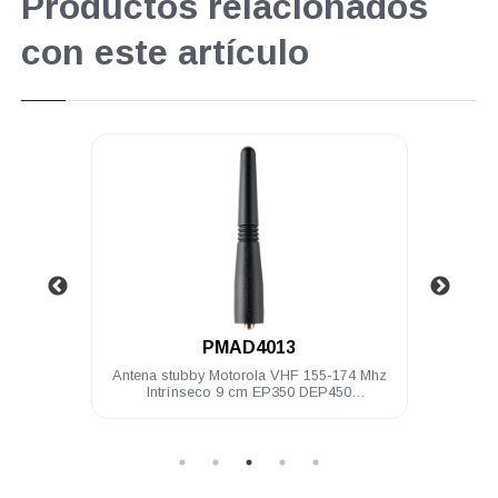
Productos relacionados
con este artículo
.
PMAD4013
 Mhz 9
Antena stubby Motorola VHF 155-174 Mhz
Bater
Intrínseco 9 cm EP350 DEP450
PRO5150/7150 PRO Elite