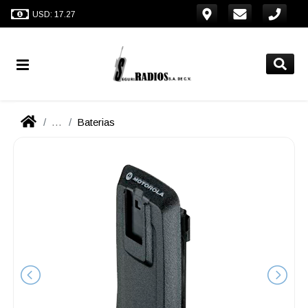
USD: 17.27
...
Baterias