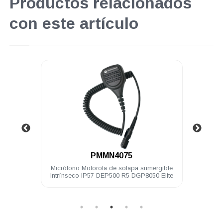
Productos relacionados
con este artículo
.
PMMN4075
hilos
Micrófono Motorola de solapa sumergible
Micró
 Elite
Intrínseco IP57 DEP500 R5 DGP8050 Elite
de