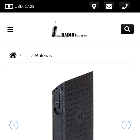
USD: 17.23
...
Baterias