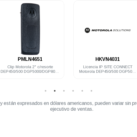
.
.
PMLN4651
HKVN4031
ip Motorola 2" c/resorte
Licencia IP SITE CONNECT
50/500 DGP5000/DGP8000
Motorola DEP450/500 DGP5000
R2 R5
DEM300/400/500 DGM5000
” y están expresados en dólares americanos, pueden variar sin pr
ejecutivo de ventas.