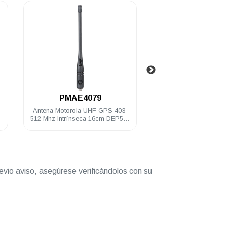
.
.
PMAE4079
PMLN6130
Antena Motorola UHF GPS 403-
Auricular Motorola para vigila
512 Mhz Intrínseca 16cm DEP500
2 hilos c/tubo acústico bei
DGP8000/5000 R2 R5 R7
DGP4150/6150 DGP5000/8
APX
evio aviso, asegúrese verificándolos con su