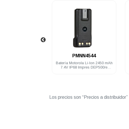
.
H9UA1AN
PMNN4544
digital Motorola
Batería Motorola Li-Ion 2450 mAh
Cl
h 4 Watts UHF
7.4V IP68 Impres DEP500/e
DEP4
 Mhz LKP
DGP5000e/8000e
Los precios son “Precios a distribuidor