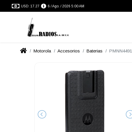
USD: 17.27
6 / Ago. / 2026 5:00 AM
Motorola
Accesorios
Baterias
PMNN4491