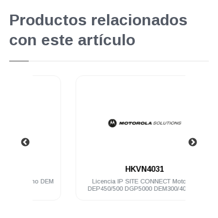
Productos relacionados
con este artículo
.
HKVN4031
no DEM
Licencia IP SITE CONNECT Motorola
Cabl
DEP450/500 DGP5000 DEM300/400/500
pote
DGM5000