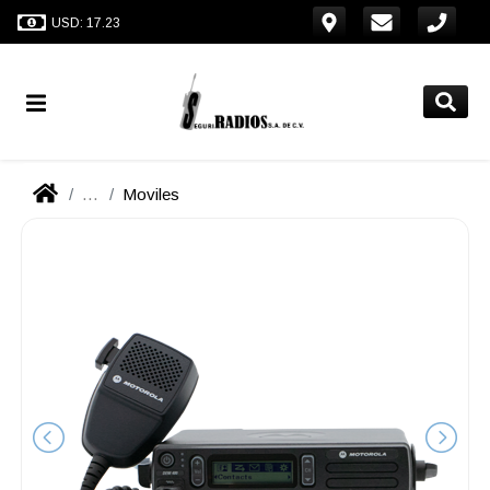
USD: 17.23
...
Moviles