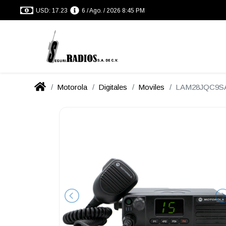
USD: 17.23
6 / Ago. / 2026 8:45 PM
Motorola
Digitales
Moviles
LAM28JQC9S