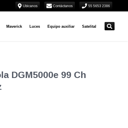
Ubícanos
Contáctanos
55 5653 2386
Maverick
Luces
Equipo auxiliar
Satelital
rola DGM5000e 99 Ch
z