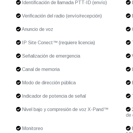
Identificación de llamada PTT-ID (envío)
L
Verificación del radio (envío/recepción)
E
Anuncio de voz
C
IP Site Conect™ (requiere licencia)
T
Señalización de emergencia
V
Canal de memoria
L
Modo de dirección pública
B
Indicador de potencia de señal
Nivel bajo y compresión de voz X-Pand™
2
de 
Monitoreo
B