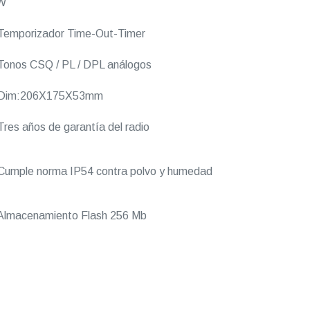
W
Temporizador Time-Out-Timer
onos CSQ / PL / DPL análogos
Dim:206X175X53mm
res años de garantía del radio
umple norma IP54 contra polvo y humedad
Almacenamiento Flash 256 Mb