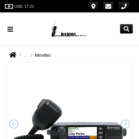
USD: 17.22
...
Moviles