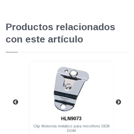
Productos relacionados
con este artículo
.
HLN9073
5500e
Clip Motorola metálico para micrófono DEM
Lic
Mhz
DGM
DEM