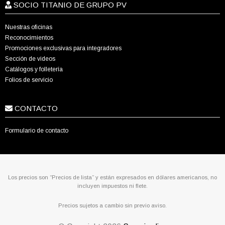
SOCIO TITANIO DE GRUPO PV
Nuestras oficinas
Reconocimientos
Promociones exclusivas para integradores
Sección de videos
Catálogos y folletería
Folios de servicio
CONTACTO
Formulario de contacto
Los precios son “Precios de lista” y están expresados en dólares americanos, no
incluyen impuestos ni flete.
Precios sujetos a cambio sin previo aviso.