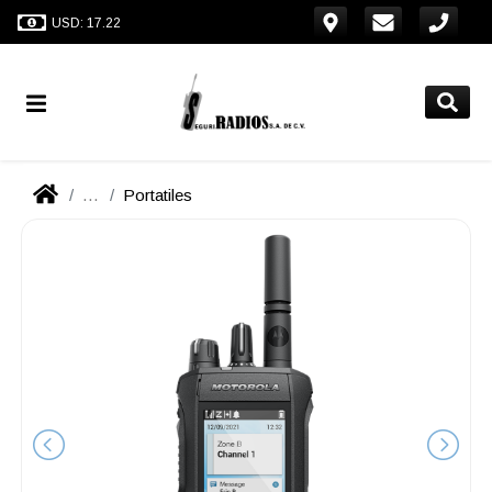
USD: 17.22
...
Portatiles