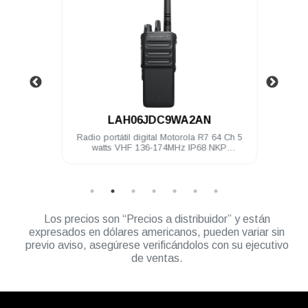
.
LAH06JDC9WA2AN
4 Ch 5
Radio portátil digital Motorola R7 64 Ch 5
Radio 
ilitado
watts VHF 136-174MHz IP68 NKP
Compatible
Los precios son “Precios a distribuidor” y están
expresados en dólares americanos, pueden variar sin
previo aviso, asegúrese verificándolos con su ejecutivo
de ventas.