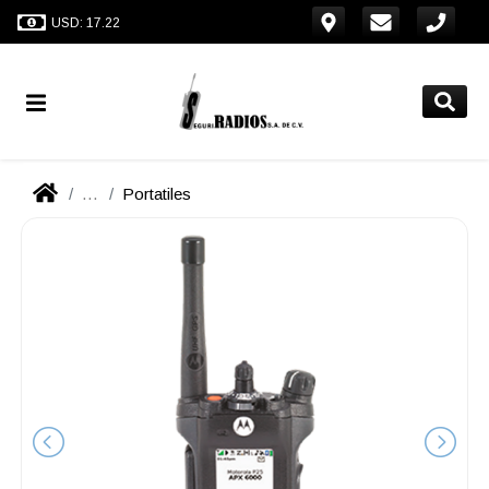
USD: 17.22
...
Portatiles