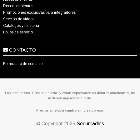
Reconocimientos
Promociones exclusivas para integradores
Sección de videos
Catálogos y folletería
Folios de servicio
CONTACTO
Formulario de contacto
Los precios son “Precios de lista” y están expresados en dólares americanos, no
incluyen impuestos ni flete.
Precios sujetos a cambio sin previo aviso.
© Copyright
2026
Seguriradios