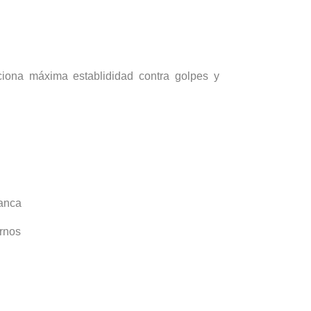
ciona máxima establididad contra golpes y
lanca
ernos