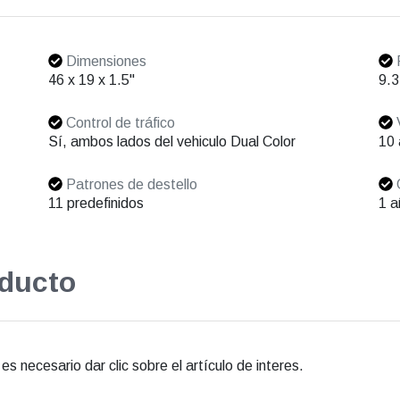
Dimensiones
46 x 19 x 1.5"
9.3
Control de tráfico
V
Sí, ambos lados del vehiculo Dual Color
10
Patrones de destello
11 predefinidos
1 a
oducto
s necesario dar clic sobre el artículo de interes.