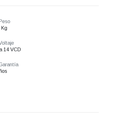
Peso
 Kg
oltaje
 a 14 VCD
Garantía
ños