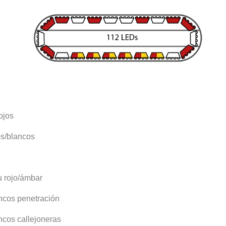
ojos
os/blancos
u rojo/ámbar
ncos penetración
ncos callejoneras