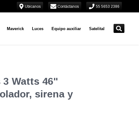
Ubícanos
Contáctanos
55 5653 2386
Maverick
Luces
Equipo auxiliar
Satelital
 3 Watts 46"
olador, sirena y