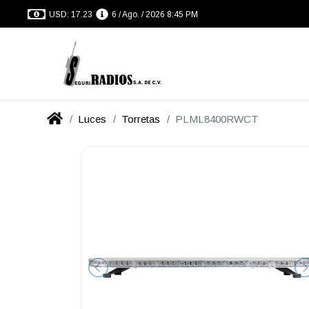
USD: 17.23
6 / Ago. / 2026 8:45 PM
Luces
Torretas
PLML8400RWCT