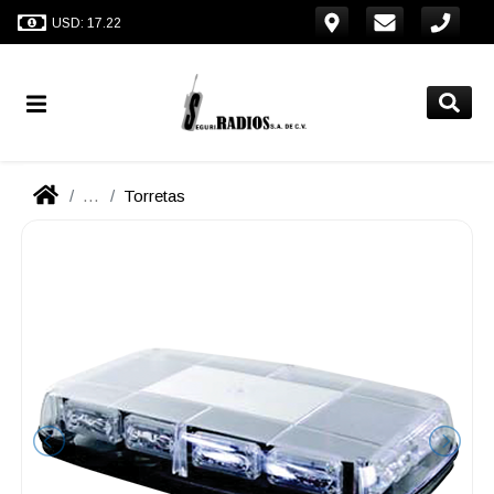
USD: 17.22
...
Torretas