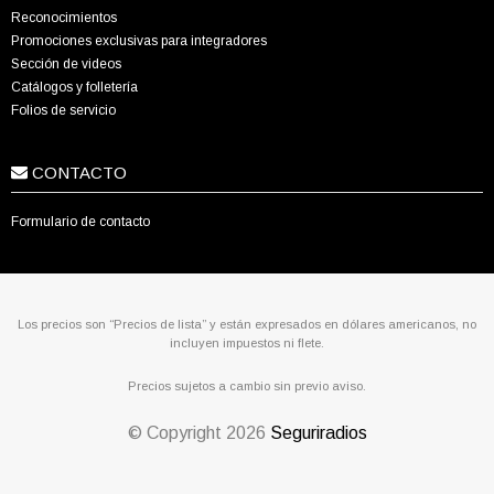
Reconocimientos
Promociones exclusivas para integradores
Sección de videos
Catálogos y folletería
Folios de servicio
CONTACTO
Formulario de contacto
Los precios son “Precios de lista” y están expresados en dólares americanos, no
incluyen impuestos ni flete.
Precios sujetos a cambio sin previo aviso.
© Copyright
2026
Seguriradios