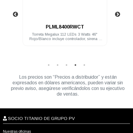
.
T
PVET38RB
Watts 46"
Unidad Encubierta PV Rojo/Azul trasera de
M
r, sirena y
38 LEDs 1 Watt 12 VDC 2 luces penetracion
y montaje brid
Los precios son “Precios a distribuidor” y están
expresados en dólares americanos, pueden variar sin
previo aviso, asegúrese verificándolos con su ejecutivo
de ventas.
SOCIO TITANIO DE GRUPO PV
Nuestras oficinas