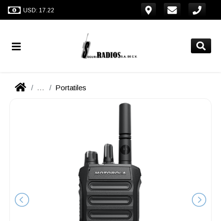
USD: 17.22
...
Portatiles