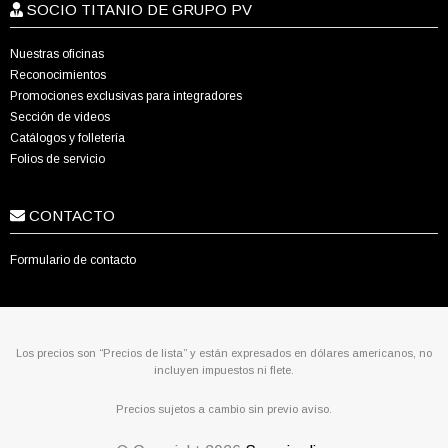
SOCIO TITANIO DE GRUPO PV
Nuestras oficinas
Reconocimientos
Promociones exclusivas para integradores
Sección de videos
Catálogos y folletería
Folios de servicio
CONTACTO
Formulario de contacto
Los precios son “Precios de lista” y están expresados en dólares americanos, no
incluyen impuestos ni flete.
Precios sujetos a cambio sin previo aviso.