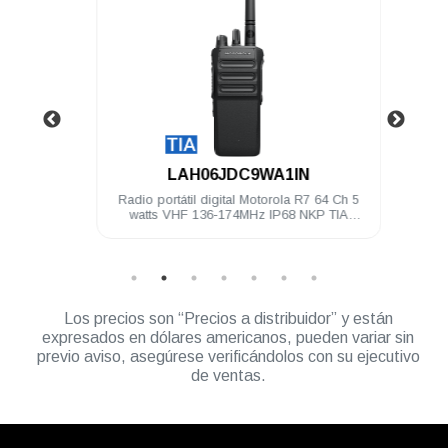
.
LAH06JDC9WA1IN
4 Ch 5
Radio portátil digital Motorola R7 64 Ch 5
Radio 
TIA
watts VHF 136-174MHz IP68 NKP TIA
wa
Compatible
Los precios son “Precios a distribuidor” y están
expresados en dólares americanos, pueden variar sin
previo aviso, asegúrese verificándolos con su ejecutivo
de ventas.