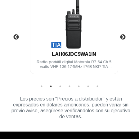
.
LAH06JDC9WA1IN
4 Ch 5
Radio portátil digital Motorola R7 64 Ch 5
Radio 
TIA
watts VHF 136-174MHz IP68 NKP TIA
wa
Compatible
Los precios son “Precios a distribuidor” y están
expresados en dólares americanos, pueden variar sin
previo aviso, asegúrese verificándolos con su ejecutivo
de ventas.