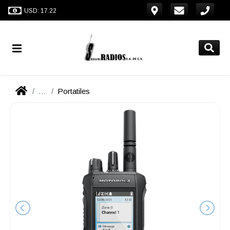
USD: 17.22
...
Portatiles