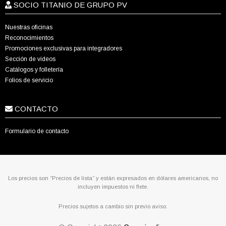
SOCIO TITANIO DE GRUPO PV
Nuestras oficinas
Reconocimientos
Promociones exclusivas para integradores
Sección de videos
Catálogos y folletería
Folios de servicio
CONTACTO
Formulario de contacto
Los precios son “Precios de lista” y están expresados en dólares americanos, no
incluyen impuestos ni flete.
Precios sujetos a cambio sin previo aviso.